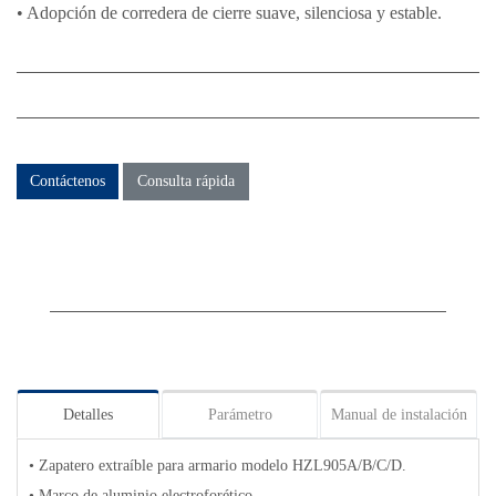
• Adopción de corredera de cierre suave, silenciosa y estable.
Contáctenos
Consulta rápida
Detalles
Parámetro
Manual de instalación
• Zapatero extraíble para armario modelo HZL905A/B/C/D.
• Marco de aluminio electroforético.