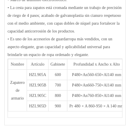
• La cesta para zapatos está cromada mediante un trabajo de precisión
de riego de 4 pasos; acabado de galvanoplastia sin cianuro respetuoso
con el medio ambiente, con capas dobles de níquel para fortalecer la
capacidad anticorrosión de los productos.
• Es uno de los accesorios de guardarropa más vendidos, con un
aspecto elegante, gran capacidad y aplicabilidad universal para
brindarle un espacio de ropa ordenado y elegante.
Nombre
Artículo
Gabinete
Profundidad x Ancho x Alto
HZL905A
600
P480×An560-650×Al140 mm
Zapatero
HZL905B
700
P480×An660-750×Al140 mm
de
HZL905C
800
P480×An760-850×Al140 mm
armario
HZL905D
900
Pr 480 × A 860-950 × A 140 mm