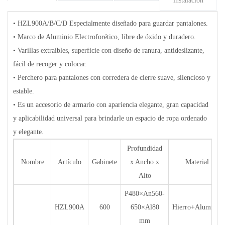
instalación
• HZL900A/B/C/D Especialmente diseñado para guardar pantalones.
• Marco de Aluminio Electroforético, libre de óxido y duradero.
• Varillas extraíbles, superficie con diseño de ranura, antideslizante,
fácil de recoger y colocar.
• Perchero para pantalones con corredera de cierre suave, silencioso y
estable.
• Es un accesorio de armario con apariencia elegante, gran capacidad
y aplicabilidad universal para brindarle un espacio de ropa ordenado
y elegante.
Profundidad
Nombre
Artículo
Gabinete
x Ancho x
Material
Alto
P480×An560-
HZL900A
600
650×Al80
Hierro+Aluminio
mm