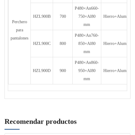
P480×An660-
HZL900B
700
750×Al80
Hierro+Aluminio
Perchero
mm
para
P480×An760-
pantalones
HZL900C
800
850×Al80
Hierro+Aluminio
mm
P480×An860-
HZL900D
900
950×Al80
Hierro+Aluminio
mm
Recomendar productos