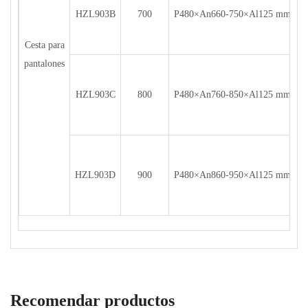
HZL903B
700
P480×An660-750×Al125 mm
H
Cesta para
pantalones
HZL903C
800
P480×An760-850×Al125 mm
H
HZL903D
900
P480×An860-950×Al125 mm
H
Recomendar productos