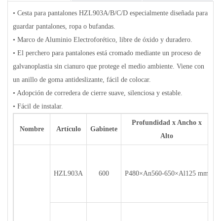
• Cesta para pantalones HZL903A/B/C/D especialmente diseñada para
guardar pantalones, ropa o bufandas.
• Marco de Aluminio Electroforético, libre de óxido y duradero.
• El perchero para pantalones está cromado mediante un proceso de
galvanoplastia sin cianuro que protege el medio ambiente. Viene con
un anillo de goma antideslizante, fácil de colocar.
• Adopción de corredera de cierre suave, silenciosa y estable.
• Fácil de instalar.
Profundidad x Ancho x
Nombre
Artículo
Gabinete
Alto
HZL903A
600
P480×An560-650×Al125 mm
H