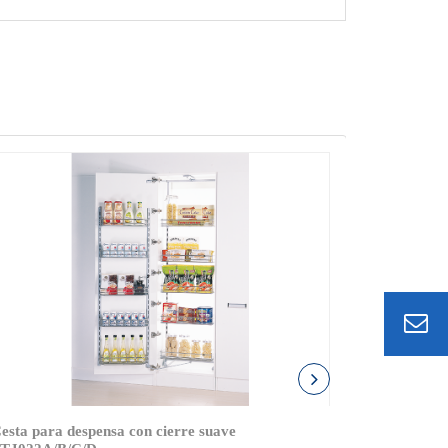
esta para despensa con cierre suave
Cesta abat