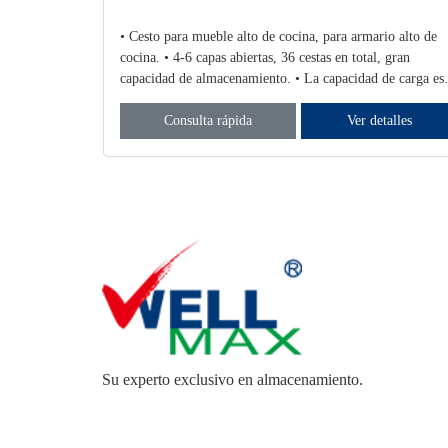
ve KPTJ012 •
• Cesto para mueble alto de cocina, para armario alto de
iliza riel de
cocina. • 4-6 capas abiertas, 36 cestas en total, gran
cuerpo
capacidad de almacenamiento. • La capacidad de carga es
 máximo
de 160 kg a 240 kg.
talles
Consulta rápida
Ver detalles
Su experto exclusivo en almacenamiento.