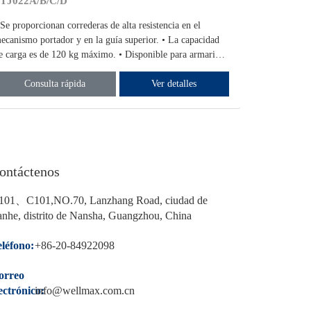
TJ022A/B/C/D
PTJ018G
 Se proporcionan correderas de alta resistencia en el
• Viene con 
ecanismo portador y en la guía superior. • La capacidad
kg, elija dif
e carga es de 120 kg máximo. • Disponible para armarios
En la posició
ltos con bisagras y puerta.
puede ahorrar
Consulta rápida
Ver detalles
Consu
ontáctenos
101、C101,NO.70, Lanzhang Road, ciudad de
nhe, distrito de Nansha, Guangzhou, China
léfono:
+86-20-84922098
orreo
ectrónico:
info@wellmax.com.cn