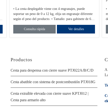
P
• La cesta desplegable viene con 4 engranajes, puede
•
soportar un peso de 0 a 12 kg, elija un engranaje diferente
m
según el peso del producto. • Tamaño: para gabinete de 600
d
mm/700 mm/800 mm/900 mm • Material: Hierro • Col
a
Consulta rápida
Ver detalles
Productos
C
A
Cesta para despensa con cierre suave PTJ022A/B/C/D
La
Cesta abatible con sistema de postcombustión PTJ018G
Te
Cesta extraíble elevada con cierre suave KPTJ012 |
C
Cesta para armario alto
el