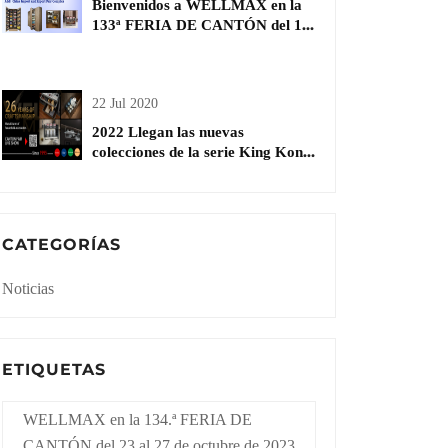
Bienvenidos a WELLMAX en la
133ª FERIA DE CANTÓN del 15
al 19 de abril | cesta de cocina
22 Jul 2020
2022 Llegan las nuevas
colecciones de la serie King Kong |
herrajes para muebles de madera
CATEGORÍAS
Noticias
ETIQUETAS
WELLMAX en la 134.ª FERIA DE
CANTÓN del 23 al 27 de octubre de 2023