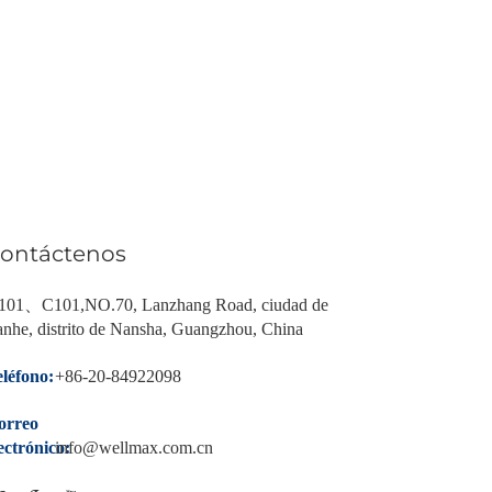
ontáctenos
101、C101,NO.70, Lanzhang Road, ciudad de
nhe, distrito de Nansha, Guangzhou, China
léfono:
+86-20-84922098
orreo
ectrónico:
info@wellmax.com.cn