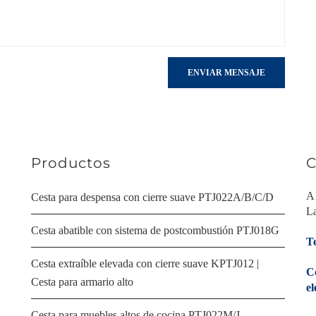
ENVIAR MENSAJE
Productos
C
A
Cesta para despensa con cierre suave PTJ022A/B/C/D
La
Cesta abatible con sistema de postcombustión PTJ018G
Te
Cesta extraíble elevada con cierre suave KPTJ012 |
C
Cesta para armario alto
el
Cesta para muebles altos de cocina PTJ022M/J