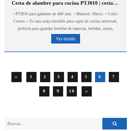
Cesta de alambre para cocina PTJ010 | cesta extraíble
• PTJ010 para gabinete de 400 mm. • Material: Hierro. • Color:
Cromo. • Es una cesta extraíble para cajón de cocina universal,
perfecta para guardar botellas de especias, bebidas, avena,
tazones, tazas, latas, etc.
Ver detalle
«
1
2
3
4
5
6
7
8
9
10
»